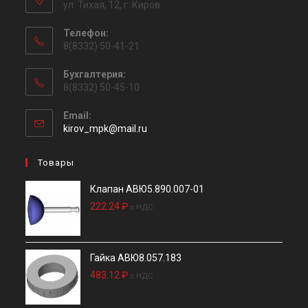
ул. Тихая, 12, г. Киров
Телефон:
8(8332) 50-41-21
Бухгалтерия:
8(8332) 50-45-10
Email:
Откроется
kirov_mpk@mail.ru
в
вашем
Товары
приложении
Клапан АВЮ5.890.007-01
222.24
₽
c НДС
Гайка АВЮ8.057.183
483.12
₽
c НДС