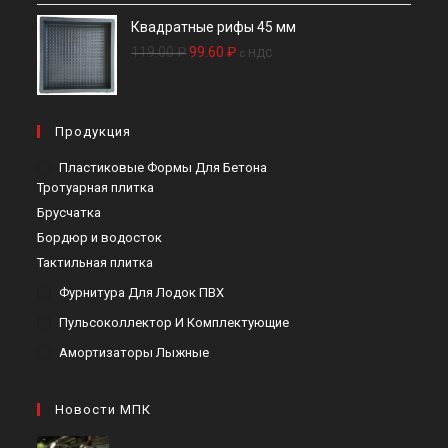
Квадратные рифы 45 мм
Первоначальная
Текущая
119.00
₽
99.60
₽
c НДС
цена
цена:
составляла
99.60 ₽.
119.00 ₽.
Продукция
Пластиковые Формы Для Бетона
Тротуарная плитка
Брусчатка
Бордюр и водосток
Тактильная плитка
Фурнитура Для Лодок ПВХ
Пульсоколлектор И Комплектующие
Амортизаторы Лыжные
Новости МПК