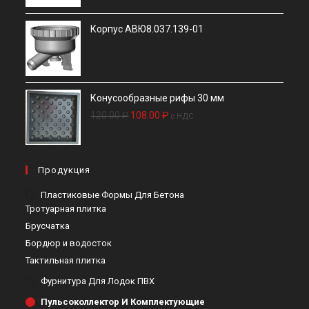
Корпус АВЮ8.037.139-01
Конусообразные рифы 30 мм
Первоначальная
Текущая
120.00
₽
108.00
₽
c НДС
цена
цена:
составляла
108.00 ₽.
120.00 ₽.
Продукция
Пластиковые Формы Для Бетона
Тротуарная плитка
Брусчатка
Бордюр и водосток
Тактильная плитка
Фурнитура Для Лодок ПВХ
Пульсоколлектор И Комплектующие